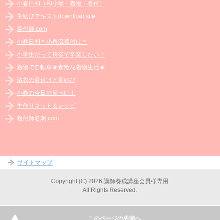
小春日和（和小物・着物・着付）
帯結びテキストdownload site
着付師.com
小春日和＊小春流着付け＊
小学生だって袴姿で卒業したい！
着物で自転車★素敵な着物生活★
浴衣の着付けと帯結び
小春の今日の見っけ！
手作りキット＆レシピ
着付師名刺.com
サイトマップ
Copyright (C) 2026 講師養成講座会員様専用
All Rights Reserved.
このページの先頭へ