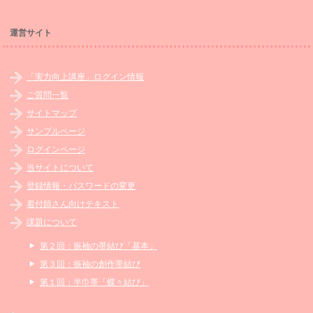
運営サイト
「実力向上講座」ログイン情報
ご質問一覧
サイトマップ
サンプルページ
ログインページ
当サイトについて
登録情報・パスワードの変更
着付師さん向けテキスト
課題について
第２回：振袖の帯結び「基本」
第３回：振袖の創作帯結び
第１回：半巾帯「蝶々結び」