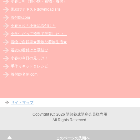
小春日和（和小物・着物・着付）
帯結びテキストdownload site
着付師.com
小春日和＊小春流着付け＊
小学生だって袴姿で卒業したい！
着物で自転車★素敵な着物生活★
浴衣の着付けと帯結び
小春の今日の見っけ！
手作りキット＆レシピ
着付師名刺.com
サイトマップ
Copyright (C) 2026 講師養成講座会員様専用
All Rights Reserved.
このページの先頭へ