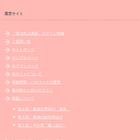
運営サイト
「実力向上講座」ログイン情報
ご質問一覧
サイトマップ
サンプルページ
ログインページ
当サイトについて
登録情報・パスワードの変更
着付師さん向けテキスト
課題について
第２回：振袖の帯結び「基本」
第３回：振袖の創作帯結び
第１回：半巾帯「蝶々結び」