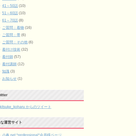
41～50話
(10)
51～60話
(10)
61～70話
(8)
ご質問：着物
(16)
ご質問：帯
(6)
ご質問：その他
(6)
着付け技術
(32)
着付師
(57)
着付講師
(12)
知識
(3)
お知らせ
(1)
itter
kitsuke_koharu からのツイート
主な運営サイト
小春.net *professional*会員様ページ