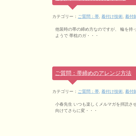
カテゴリー：
ご質問：帯
,
着付け技術
,
着付
他装時の帯の締め方なのですが、 輪を持
ようで 帯枕のガ・・・
ご質問：帯締めのアレンジ方法
カテゴリー：
ご質問：帯
,
着付け技術
,
着付
小春先生 いつも楽しくメルマガを拝読さ
向けてさらに変・・・