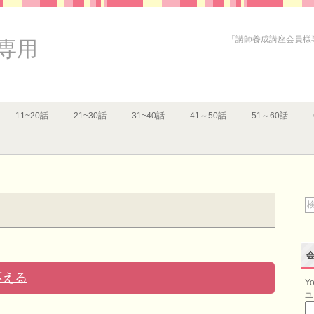
「講師養成講座会員様
専用
11~20話
21~30話
31~40話
41～50話
51～60話
応える
Yo
ユ