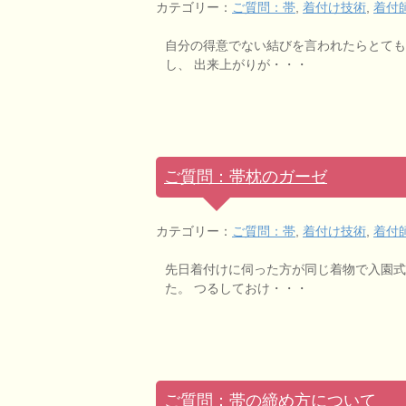
カテゴリー：
ご質問：帯
,
着付け技術
,
着付
自分の得意でない結びを言われたらとても
し、 出来上がりが・・・
ご質問：帯枕のガーゼ
カテゴリー：
ご質問：帯
,
着付け技術
,
着付
先日着付けに伺った方が同じ着物で入園式
た。 つるしておけ・・・
ご質問：帯の締め方について