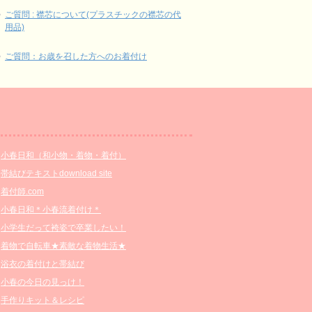
ご質問 : 襟芯について(プラスチックの襟芯の代
用品)
ご質問：お歳を召した方へのお着付け
小春日和（和小物・着物・着付）
帯結びテキストdownload site
着付師.com
小春日和＊小春流着付け＊
小学生だって袴姿で卒業したい！
着物で自転車★素敵な着物生活★
浴衣の着付けと帯結び
小春の今日の見っけ！
手作りキット＆レシピ