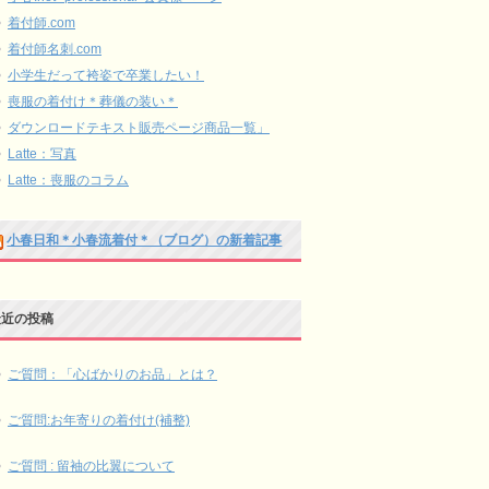
着付師.com
着付師名刺.com
小学生だって袴姿で卒業したい！
喪服の着付け＊葬儀の装い＊
ダウンロードテキスト販売ページ商品一覧」
Latte：写真
Latte：喪服のコラム
小春日和＊小春流着付＊（ブログ）の新着記事
最近の投稿
ご質問：「心ばかりのお品」とは？
ご質問:お年寄りの着付け(補整)
ご質問 : 留袖の比翼について