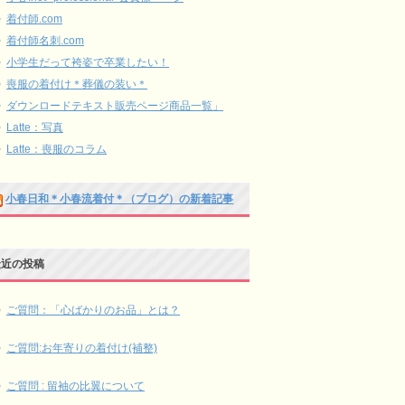
着付師.com
着付師名刺.com
小学生だって袴姿で卒業したい！
喪服の着付け＊葬儀の装い＊
ダウンロードテキスト販売ページ商品一覧」
Latte：写真
Latte：喪服のコラム
小春日和＊小春流着付＊（ブログ）の新着記事
最近の投稿
ご質問：「心ばかりのお品」とは？
ご質問:お年寄りの着付け(補整)
ご質問 : 留袖の比翼について