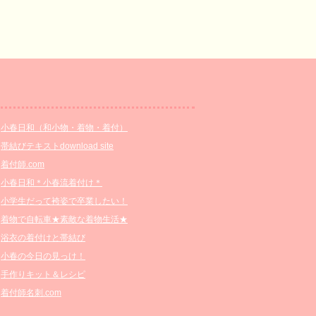
小春日和（和小物・着物・着付）
帯結びテキストdownload site
着付師.com
小春日和＊小春流着付け＊
小学生だって袴姿で卒業したい！
着物で自転車★素敵な着物生活★
浴衣の着付けと帯結び
小春の今日の見っけ！
手作りキット＆レシピ
着付師名刺.com