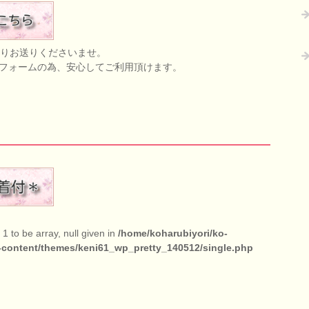
りお送りくださいませ。
応フォームの為、安心してご利用頂けます。
1 to be array, null given in
/home/koharubiyori/ko-
-content/themes/keni61_wp_pretty_140512/single.php