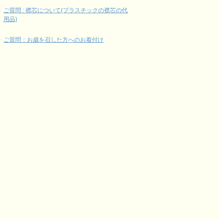
ご質問 : 襟芯について(プラスチックの襟芯の代
用品)
ご質問：お歳を召した方へのお着付け