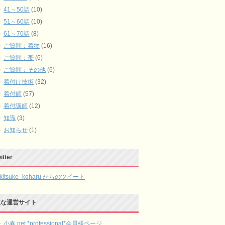
41～50話
(10)
51～60話
(10)
61～70話
(8)
ご質問：着物
(16)
ご質問：帯
(6)
ご質問：その他
(6)
着付け技術
(32)
着付師
(57)
着付講師
(12)
知識
(3)
お知らせ
(1)
itter
kitsuke_koharu からのツイート
主な運営サイト
小春.net *professional*会員様ページ