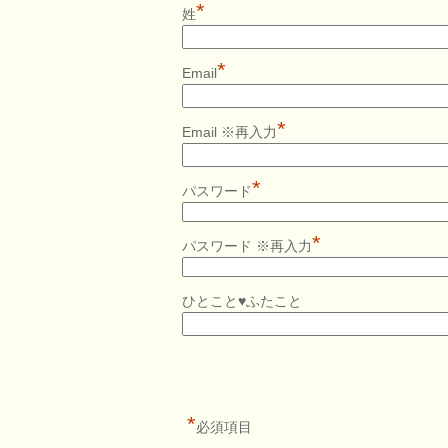
*
姓
*
Email
*
Email ※再入力
*
パスワード
*
パスワード ※再入力
ひとこと♥ふたこと
*
必須項目