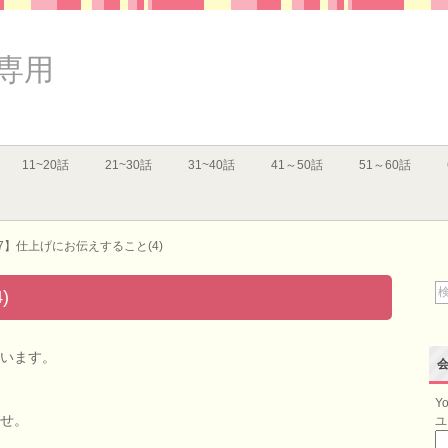
専用
11~20話
21~30話
31~40話
41～50話
51～60話
7】仕上げにお伝えすること(4)
)
います。
Yo
せ。
ユ