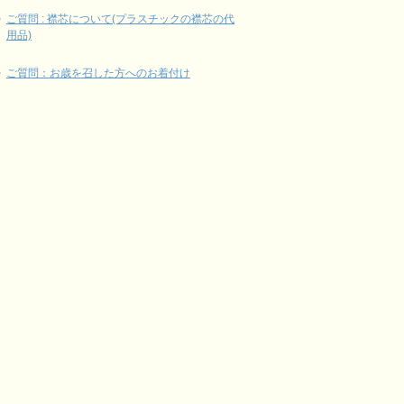
ご質問 : 襟芯について(プラスチックの襟芯の代
用品)
ご質問：お歳を召した方へのお着付け