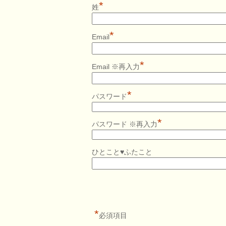
*
姓
*
Email
*
Email ※再入力
*
パスワード
*
パスワード ※再入力
ひとこと♥ふたこと
*
必須項目