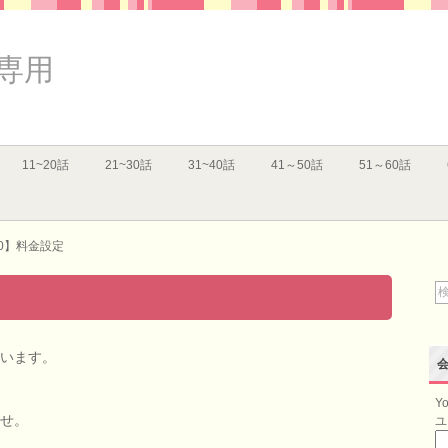
専用
11~20話
21~30話
31~40話
41～50話
51～60話
0】料金設定
います。
Yo
せ。
ユ