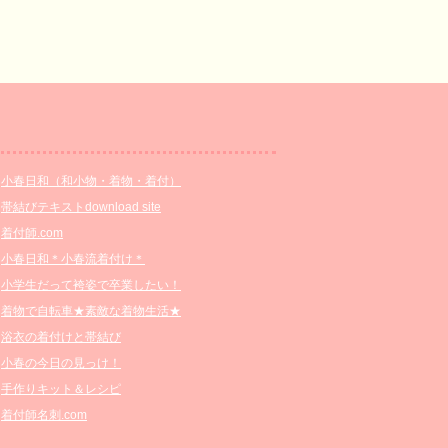
小春日和（和小物・着物・着付）
帯結びテキストdownload site
着付師.com
小春日和＊小春流着付け＊
小学生だって袴姿で卒業したい！
着物で自転車★素敵な着物生活★
浴衣の着付けと帯結び
小春の今日の見っけ！
手作りキット＆レシピ
着付師名刺.com