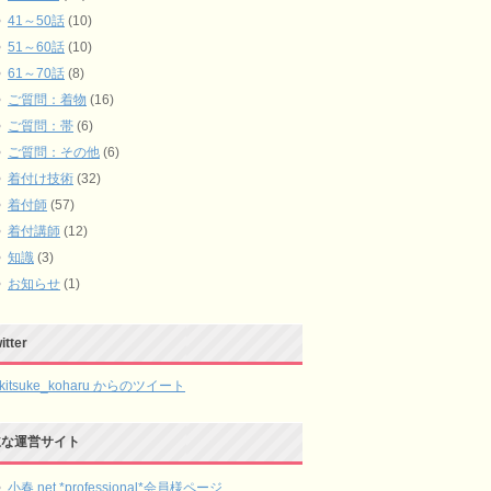
41～50話
(10)
51～60話
(10)
61～70話
(8)
ご質問：着物
(16)
ご質問：帯
(6)
ご質問：その他
(6)
着付け技術
(32)
着付師
(57)
着付講師
(12)
知識
(3)
お知らせ
(1)
itter
kitsuke_koharu からのツイート
主な運営サイト
小春.net *professional*会員様ページ