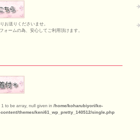
りお送りくださいませ。
応フォームの為、安心してご利用頂けます。
1 to be array, null given in
/home/koharubiyori/ko-
-content/themes/keni61_wp_pretty_140512/single.php