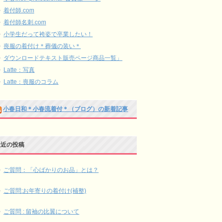
着付師.com
着付師名刺.com
小学生だって袴姿で卒業したい！
喪服の着付け＊葬儀の装い＊
ダウンロードテキスト販売ページ商品一覧」
Latte：写真
Latte：喪服のコラム
小春日和＊小春流着付＊（ブログ）の新着記事
最近の投稿
ご質問：「心ばかりのお品」とは？
ご質問:お年寄りの着付け(補整)
ご質問 : 留袖の比翼について