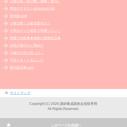
小春日和（和小物・着物・着付）
帯結びテキストdownload site
着付師.com
小春日和＊小春流着付け＊
小学生だって袴姿で卒業したい！
着物で自転車★素敵な着物生活★
浴衣の着付けと帯結び
小春の今日の見っけ！
手作りキット＆レシピ
着付師名刺.com
サイトマップ
Copyright (C) 2026 講師養成講座会員様専用
All Rights Reserved.
このページの先頭へ