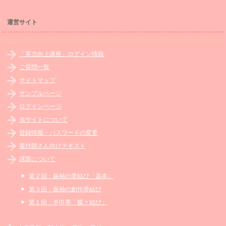
運営サイト
「実力向上講座」ログイン情報
ご質問一覧
サイトマップ
サンプルページ
ログインページ
当サイトについて
登録情報・パスワードの変更
着付師さん向けテキスト
課題について
第２回：振袖の帯結び「基本」
第３回：振袖の創作帯結び
第１回：半巾帯「蝶々結び」